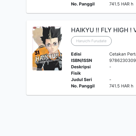
No. Panggil
741.5 HAR h
HAIKYU !! FLY HIGH ! 
Haruichi Furudate
Edisi
Cetakan Per
ISBN/ISSN
9786230309
Deskripsi
-
Fisik
Judul Seri
-
No. Panggil
741.5 HAR h