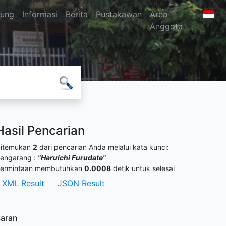
jung
Informasi
Berita
Pustakawan
Area
Anggota
Hasil Pencarian
itemukan
2
dari pencarian Anda melalui kata kunci:
engarang :
"Haruichi Furudate"
ermintaan membutuhkan
0.0008
detik untuk selesai
XML Result
JSON Result
aran