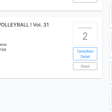
VOLLEYBALL ! Vol. 31
Ketersediaan
2
tama
199
Tampilkan
Detail
Sitasi