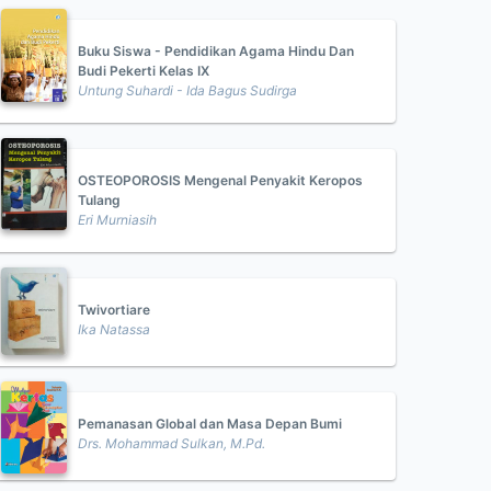
Buku Siswa - Pendidikan Agama Hindu Dan
Budi Pekerti Kelas IX
Untung Suhardi - Ida Bagus Sudirga
OSTEOPOROSIS Mengenal Penyakit Keropos
Tulang
Eri Murniasih
Twivortiare
Ika Natassa
Pemanasan Global dan Masa Depan Bumi
Drs. Mohammad Sulkan, M.Pd.