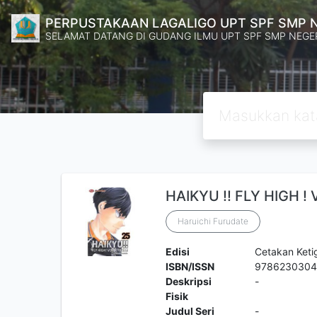
PERPUSTAKAAN LAGALIGO UPT SPF SMP 
SELAMAT DATANG DI GUDANG ILMU UPT SPF SMP NEGE
HAIKYU !! FLY HIGH ! 
Haruichi Furudate
Edisi
Cetakan Keti
ISBN/ISSN
978623030
Deskripsi
-
Fisik
Judul Seri
-