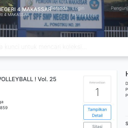
Beranda
Login
Pengun
NEGERI 4 MAKASSAR
RI 4 MAKASSAR
Pustakawan
VOLLEYBALL ! Vol. 25
Ketersediaan
D
1
P
P
ga
4859
Tampilkan
Detail
S
Sitasi