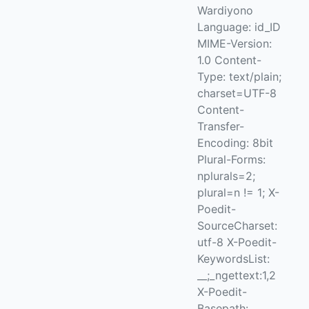
Wardiyono
Language: id_ID
MIME-Version:
1.0 Content-
Type: text/plain;
charset=UTF-8
Content-
Transfer-
Encoding: 8bit
Plural-Forms:
nplurals=2;
plural=n != 1; X-
Poedit-
SourceCharset:
utf-8 X-Poedit-
KeywordsList:
__;_ngettext:1,2
X-Poedit-
Basepath: