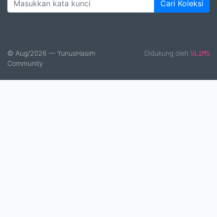
Cari Koleksi
© Aug/2026 — YunusHasim
Didukung oleh
SLiMS
Community