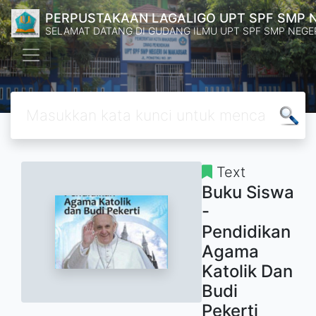
PERPUSTAKAAN LAGALIGO UPT SPF SMP 
SELAMAT DATANG DI GUDANG ILMU UPT SPF SMP NEGE
Text
Buku Siswa
-
Pendidikan
Agama
Katolik Dan
Budi
Pekerti