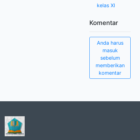
kelas XI
Komentar
Anda harus
masuk
sebelum
memberikan
komentar