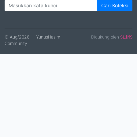
Cari Koleksi
© Aug/2026 — YunusHasim
Didukung oleh
SLiMS
Community