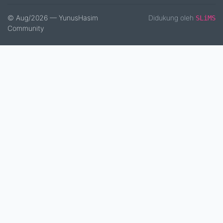
© Aug/2026 — YunusHasim
Didukung oleh
SLiMS
Community