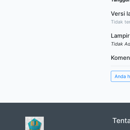
Versi l
Tidak ter
Lampir
Tidak A
Komen
Anda h
Tent