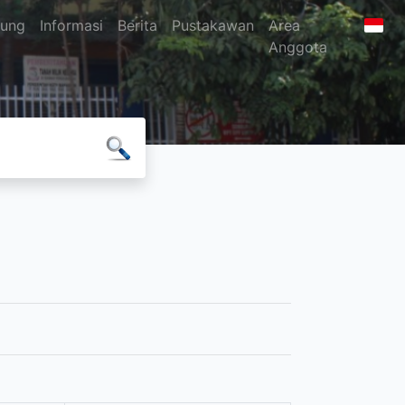
jung
Informasi
Berita
Pustakawan
Area
Anggota