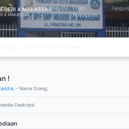
Beranda
Login
Pengun
NEGERI 4 MAKASSAR
RI 4 MAKASSAR
Pustakawan
n !
Candra,
- Nama Orang;
rsedia Deskripsi
ediaan