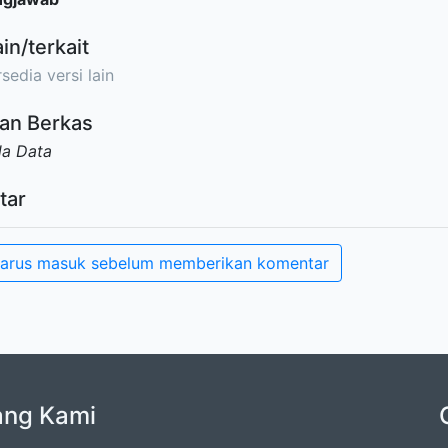
ain/terkait
sedia versi lain
an Berkas
da Data
tar
arus masuk sebelum memberikan komentar
ang Kami