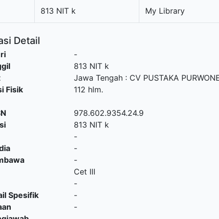
813 NIT k
My Library
si Detail
ri
-
gil
813 NIT k
t
Jawa Tengah
:
CV PUSTAKA PURWON
i Fisik
112 hlm.
SN
978.602.9354.24.9
si
813 NIT k
-
dia
-
embawa
-
Cet III
-
il Spesifik
-
aan
-
ngjawab