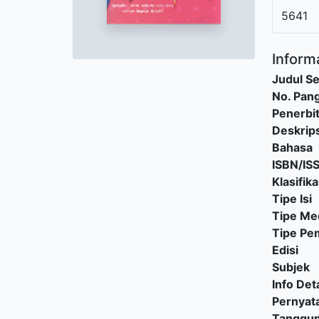
5641
Informa
Judul Se
No. Pang
Penerbi
Deskrips
Bahasa
ISBN/IS
Klasifika
Tipe Isi
Tipe Me
Tipe P
Edisi
Subjek
Info Deta
Pernyat
Tanggu