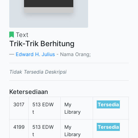
Text
Trik-Trik Berhitung
Edward H. Julius
- Nama Orang;
Tidak Tersedia Deskripsi
Ketersediaan
3017
513 EDW
My
Tersedia
t
Library
4199
513 EDW
My
Tersedia
t
Library