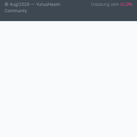
© Aug/2026 — YunusHasim
Didukung oleh
SLiMS
Community