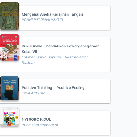
Mengenal Aneka Kerajinan Tangan
YENNI PATRIANI YAKUB
Buku Siswa - Pendidikan Kewarganegaraan
Kelas VII
Lukman Surya Saputra - Aa Nurdiaman -
Salikun
Positive Thinking = Positive Feeling
iqbal Ardianto
NYI RORO KIDUL
Yudhistira Ikranegara