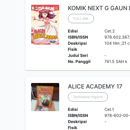
KOMIK NEXT G GAUN
YULI, ddk.
Edisi
Cet.2
ISBN/ISSN
978.602.367
Deskripsi
104 hlm ;21 
Fisik
Judul Seri
-
No. Panggil
741.5 SAH k
ALICE ACADEMY 17
Tachibana Higuchi
Edisi
Cet.1
ISBN/ISSN
978-602-00
Deskripsi
-
Fisik