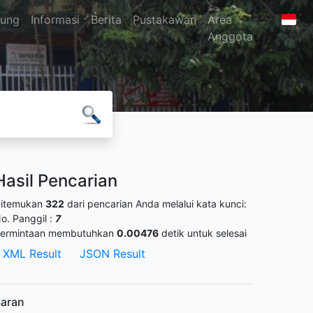
jung
Informasi
Berita
Pustakawan
Area
Anggota
Hasil Pencarian
itemukan
322
dari pencarian Anda melalui kata kunci:
o. Panggil :
7
ermintaan membutuhkan
0.00476
detik untuk selesai
XML Result
JSON Result
aran