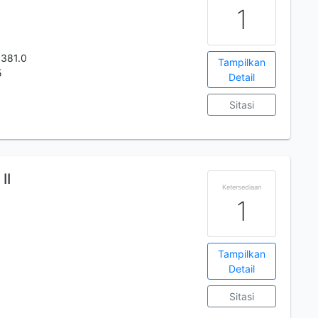
1
.381.0
Tampilkan
5
Detail
Sitasi
II
Ketersediaan
1
Tampilkan
Detail
Sitasi