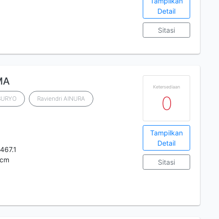
Tampilkan
Detail
Sitasi
MA
Ketersediaan
0
SURYO
Raviendri AINURA
Tampilkan
Detail
467.1
 cm
Sitasi