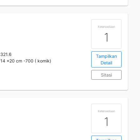
Ketersediaan
1
.321.6
Tampilkan
; 14 x20 cm -700 ( komik)
Detail
Sitasi
Ketersediaan
1