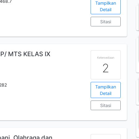
.468.7
Tampilkan
Detail
Sitasi
P/ MTS KELAS IX
Ketersediaan
2
282
Tampilkan
Detail
Sitasi
ani, Olahraga dan