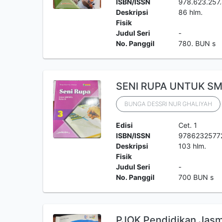
ISBN/ISSN
978.623.257
Deskripsi
86 hlm.
Fisik
Judul Seri
-
No. Panggil
780. BUN s
SENI RUPA UNTUK SM
BUNGA DESSRI NUR GHALIYAH
Edisi
Cet. 1
ISBN/ISSN
9786232577
Deskripsi
103 hlm.
Fisik
Judul Seri
-
No. Panggil
700 BUN s
PJOK Pendidikan Jasm