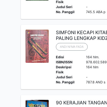
Fisik
Judul Seri
-
No. Panggil
745.5 ABA p
SIMFONI KECAPI KIT
PALING LENGKAP KI
ANDI NI'MA FADA
Edisi
164 hlm.
ISBN/ISSN
978.602.589
Deskripsi
164 hlm
Fisik
Judul Seri
-
No. Panggil
787.8 AND s
90 KERAJIAN TANGA