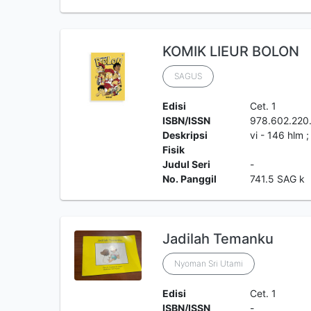
KOMIK LIEUR BOLON
SAGUS
Edisi
Cet. 1
ISBN/ISSN
978.602.220
Deskripsi
vi - 146 hlm 
Fisik
Judul Seri
-
No. Panggil
741.5 SAG k
Jadilah Temanku
Nyoman Sri Utami
Edisi
Cet. 1
ISBN/ISSN
-