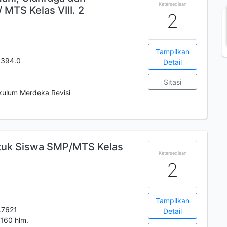
Ketersediaan
MTS Kelas VIII. 2
2
Tampilkan
.394.0
Detail
Sitasi
ikulum Merdeka Revisi
ntuk Siswa SMP/MTS Kelas
Ketersediaan
2
Tampilkan
.7621
Detail
 160 hlm.