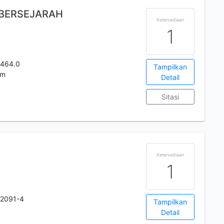
 BERSEJARAH
Ketersediaan
1
.464.0
Tampilkan
cm
Detail
Sitasi
Ketersediaan
1
-2091-4
Tampilkan
Detail