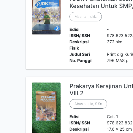
Kesehatan Untuk SMP/ 
Masri'an, dkk.
Edisi
-
ISBN/ISSN
978.623.522
Deskripsi
372 hlm.
Fisik
Judul Seri
Print dig Kur
No. Panggil
796 MAS p
Prakarya Kerajinan U
VIII.2
Abas susila, S.Sn
Edisi
Cet. 1
ISBN/ISSN
978.623.832
Deskripsi
17.6 x 25 cm