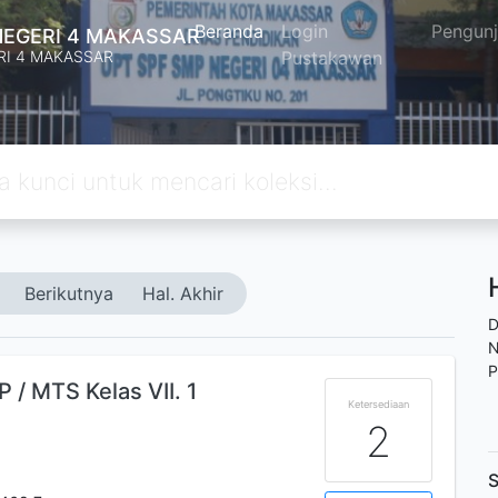
Beranda
Login
Pengun
NEGERI 4 MAKASSAR
RI 4 MAKASSAR
Pustakawan
Berikutnya
Hal. Akhir
D
N
P
/ MTS Kelas VII. 1
Ketersediaan
2
S