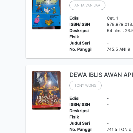
ANITA VAN SAA
Edisi
Cet. 1
ISBN/ISSN
978.979.018
Deskripsi
64 hlm. : 26.
Fisik
Judul Seri
-
No. Panggil
745.5 ANI 9
DEWA IBLIS AWAN API 
TONY WONG
Edisi
-
ISBN/ISSN
-
Deskripsi
-
Fisik
Judul Seri
-
No. Panggil
741.5 TON d