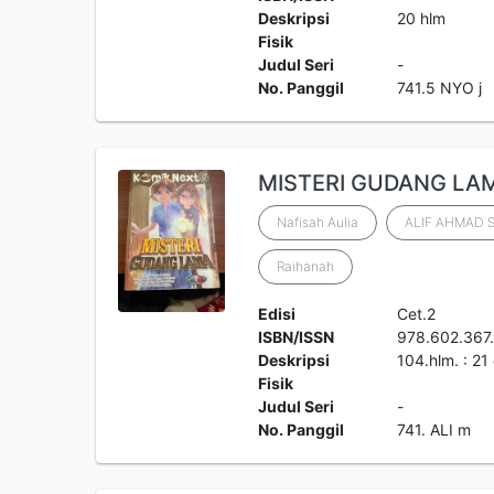
Deskripsi
20 hlm
Fisik
Judul Seri
-
No. Panggil
741.5 NYO j
MISTERI GUDANG LA
Nafisah Aulia
ALIF AHMAD 
Raihanah
Edisi
Cet.2
ISBN/ISSN
978.602.367.
Deskripsi
104.hlm. : 21
Fisik
Judul Seri
-
No. Panggil
741. ALI m