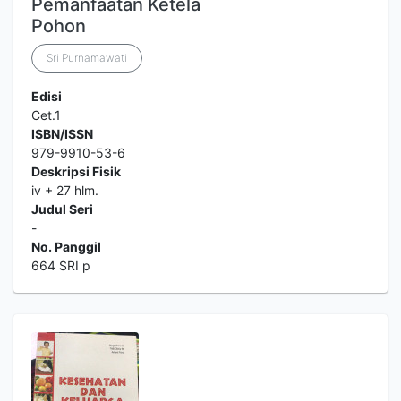
Pemanfaatan Ketela
Pohon
Sri Purnamawati
Edisi
Cet.1
ISBN/ISSN
979-9910-53-6
Deskripsi Fisik
iv + 27 hlm.
Judul Seri
-
No. Panggil
664 SRI p