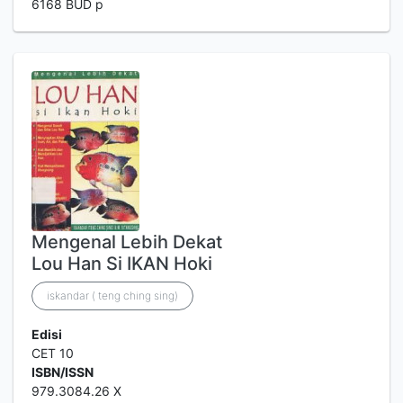
6168 BUD p
Mengenal Lebih Dekat
Lou Han Si IKAN Hoki
iskandar ( teng ching sing)
Edisi
CET 10
ISBN/ISSN
979.3084.26 X