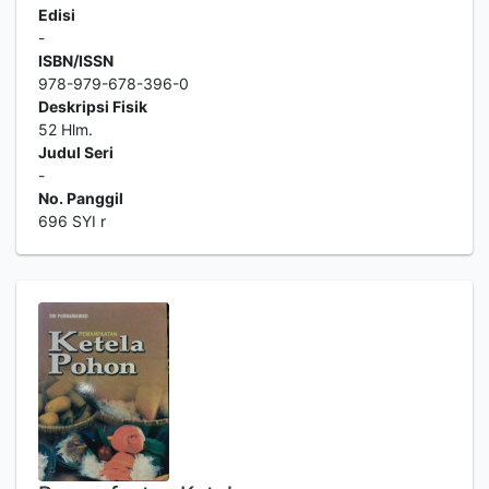
Edisi
-
ISBN/ISSN
978-979-678-396-0
Deskripsi Fisik
52 Hlm.
Judul Seri
-
No. Panggil
696 SYI r