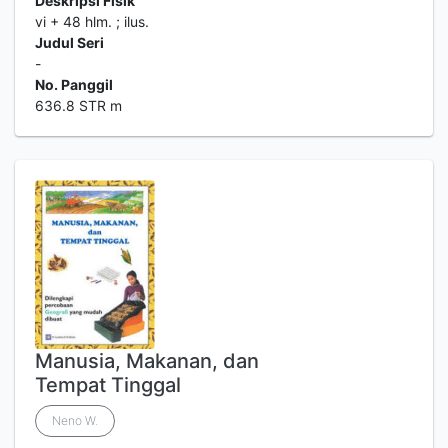
Deskripsi Fisik
vi + 48 hlm. ; ilus.
Judul Seri
-
No. Panggil
636.8 STR m
Manusia, Makanan, dan
Tempat Tinggal
Neno W.