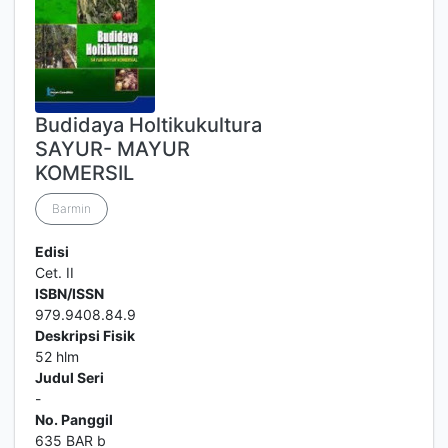
Budidaya Holtikukultura
SAYUR- MAYUR
KOMERSIL
Barmin
Edisi
Cet. II
ISBN/ISSN
979.9408.84.9
Deskripsi Fisik
52 hlm
Judul Seri
-
No. Panggil
635 BAR b