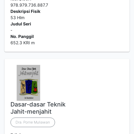
978.979.736.887.7
Deskripsi Fisik
53 Hlm
Judul Seri
-
No. Panggil
652.3 KRI m
Dasar-dasar Teknik
Jahit-menjahit
Dra. Porrie Muliawan