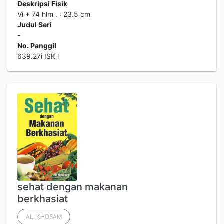
Deskripsi Fisik
Vi + 74 hlm . : 23.5 cm
Judul Seri
-
No. Panggil
639.27i ISK l
sehat dengan makanan
berkhasiat
ALI KHOSAM