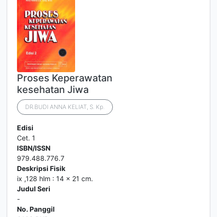
Proses Keperawatan
kesehatan Jiwa
DR.BUDI ANNA KELIAT, S. Kp.
Edisi
Cet. 1
ISBN/ISSN
979.488.776.7
Deskripsi Fisik
ix ,128 hlm : 14 x 21 cm.
Judul Seri
-
No. Panggil