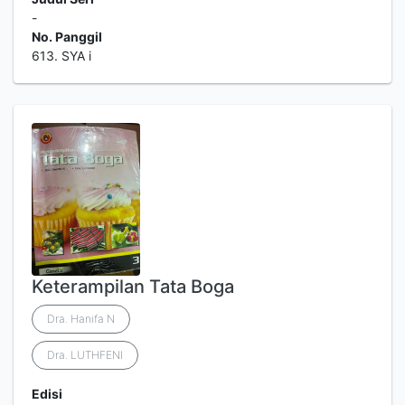
-
No. Panggil
613. SYA i
Keterampilan Tata Boga
Dra. Hanifa N
Dra. LUTHFENI
Edisi