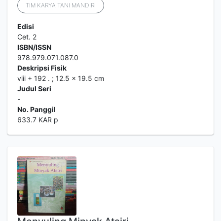
TIM KARYA TANI MANDIRI
Edisi
Cet. 2
ISBN/ISSN
978.979.071.087.0
Deskripsi Fisik
viii + 192 . ; 12.5 x 19.5 cm
Judul Seri
-
No. Panggil
633.7 KAR p