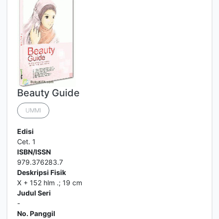
Beauty Guide
UMMI
Edisi
Cet. 1
ISBN/ISSN
979.376283.7
Deskripsi Fisik
X + 152 hlm .; 19 cm
Judul Seri
-
No. Panggil