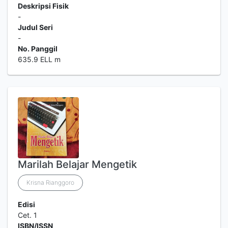
Deskripsi Fisik
-
Judul Seri
-
No. Panggil
635.9 ELL m
Marilah Belajar Mengetik
Krisna Rianggoro
Edisi
Cet. 1
ISBN/ISSN