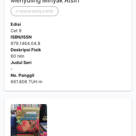
Menyuling Minyak Atsiri
ir tuhana taufiq.A M.M.
Edisi
Cet 9
ISBN/ISSN
979.1464.04.8
Deskripsi Fisik
60 hlm
Judul Seri
-
No. Panggil
661.806 TUH m