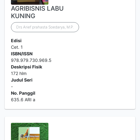
AGRIBISNIS LABU
KUNING
Drs Arief prahasta Soedarya, M.P.
Edisi
Cet. 1
ISBN/ISSN
978.979.730.969.5
Deskripsi Fisik
172 hlm
Judul Seri
-
No. Panggil
635.6 ARI a