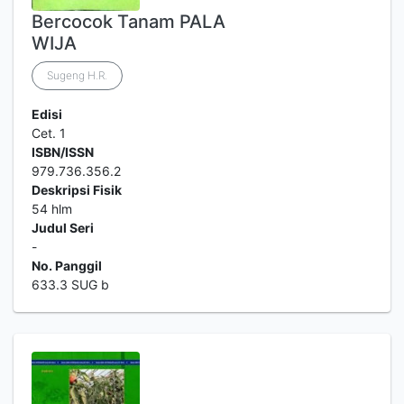
Bercocok Tanam PALA
WIJA
Sugeng H.R.
Edisi
Cet. 1
ISBN/ISSN
979.736.356.2
Deskripsi Fisik
54 hlm
Judul Seri
-
No. Panggil
633.3 SUG b