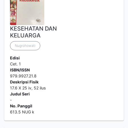
KESEHATAN DAN
KELUARGA
Nugrohowati
Edisi
Cet. 1
ISBN/ISSN
979.9927.21.8
Deskripsi Fisik
17.6 X 25 iv, 52 ilus
Judul Seri
-
No. Panggil
613.5 NUG k