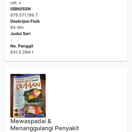
cet. v
ISBN/ISSN
979.571.199.7
Deskripsi Fisik
84 hlm
Judul Seri
-
No. Panggil
641.5 DRA t
Mewaspadai &
Menanggulangi Penyakit