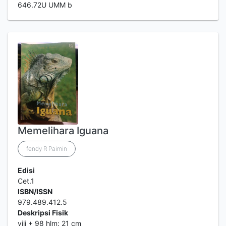
646.72U UMM b
Memelihara Iguana
fendy R Paimin
Edisi
Cet.1
ISBN/ISSN
979.489.412.5
Deskripsi Fisik
viii + 98 hlm: 21 cm