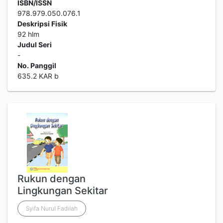
ISBN/ISSN
978.979.050.076.1
Deskripsi Fisik
92 hlm
Judul Seri
-
No. Panggil
635.2 KAR b
Rukun dengan
Lingkungan Sekitar
Syifa Nurul Fadilah