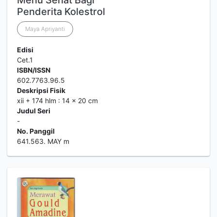
Menu Sehat Bagi
Penderita Kolestrol
Maya Apriyanti
Edisi
Cet.1
ISBN/ISSN
602.7763.96.5
Deskripsi Fisik
xii + 174 hlm : 14 x 20 cm
Judul Seri
-
No. Panggil
641.563. MAY m