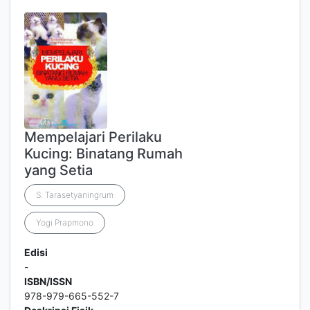
Mempelajari Perilaku
Kucing: Binatang Rumah
yang Setia
S. Tarasetyaningrum
Yogi Prapmono
Edisi
-
ISBN/ISSN
978-979-665-552-7