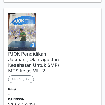
PJOK Pendidikan
Jasmani, Olahraga dan
Kesehatan Untuk SMP/
MTS Kelas VIII. 2
Masri'an, dkk.
Edisi
-
ISBN/ISSN
978.623.522.394.0