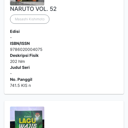
NARUTO VOL. 52
Masashi Kishimoto
Edisi
-
ISBN/ISSN
9786020004075
Deskripsi Fisik
202 hlm
Judul Seri
-
No. Panggil
741.5 KIS n