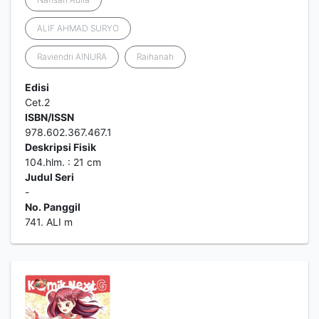
ALIF AHMAD SURYO
Raviendri AINURA
Raihanah
Edisi
Cet.2
ISBN/ISSN
978.602.367.467.1
Deskripsi Fisik
104.hlm. : 21 cm
Judul Seri
-
No. Panggil
741. ALI m