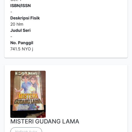
ISBN/ISSN
-
Deskripsi Fisik
20 hlm
Judul Seri
-
No. Panggil
741.5 NYO j
MISTERI GUDANG LAMA
Nafisah Aulia