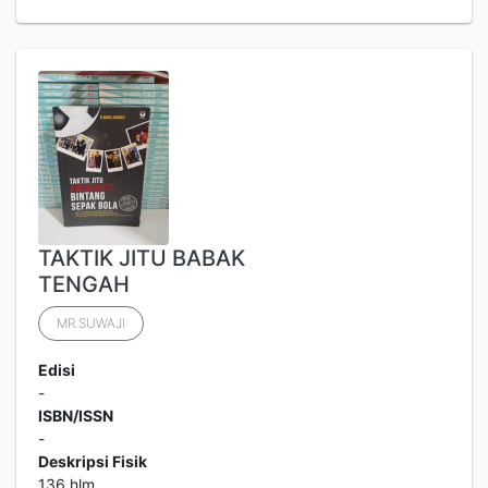
TAKTIK JITU BABAK
TENGAH
MR.SUWAJI
Edisi
-
ISBN/ISSN
-
Deskripsi Fisik
136 hlm.