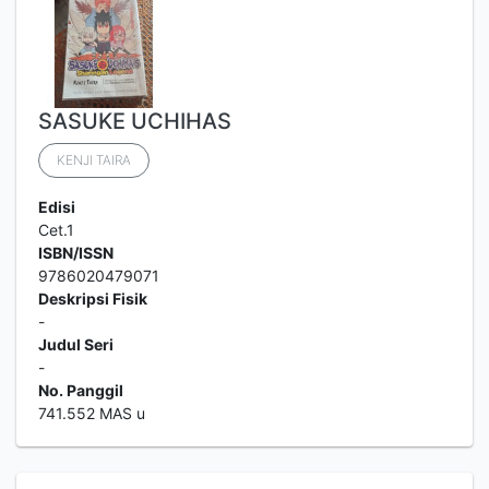
SASUKE UCHIHAS
KENJI TAIRA
Edisi
Cet.1
ISBN/ISSN
9786020479071
Deskripsi Fisik
-
Judul Seri
-
No. Panggil
741.552 MAS u