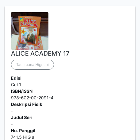
ALICE ACADEMY 17
Tachibana Higuchi
Edisi
Cet.1
ISBN/ISSN
978-602-00-2091-4
Deskripsi Fisik
-
Judul Seri
-
No. Panggil
741.5 HIG a