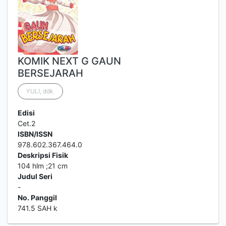
KOMIK NEXT G GAUN
BERSEJARAH
YULI, ddk.
Edisi
Cet.2
ISBN/ISSN
978.602.367.464.0
Deskripsi Fisik
104 hlm ;21 cm
Judul Seri
-
No. Panggil
741.5 SAH k