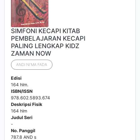
SIMFONI KECAPI KITAB
PEMBELAJARAN KECAPI
PALING LENGKAP KIDZ
ZAMAN NOW
ANDI NI'MA FADA
Edisi
164 hlm.
ISBN/ISSN
978.602.5893.674
Deskripsi Fisik
164 hlm
Judul Seri
-
No. Panggil
787.8 AND s