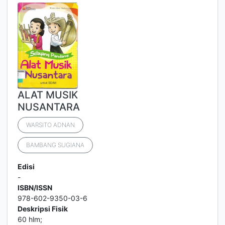
ALAT MUSIK
NUSANTARA
WARSITO ADNAN
BAMBANG SUGIANA
Edisi
-
ISBN/ISSN
978-602-9350-03-6
Deskripsi Fisik
60 hlm;