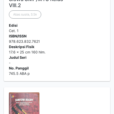
VIII.2
Abas susila, S.Sn
Edisi
Cet. 1
ISBN/ISSN
978.623.832.7621
Deskripsi Fisik
17.6 x 25 cm 160 hlm.
Judul Seri
-
No. Panggil
745.5 ABA p