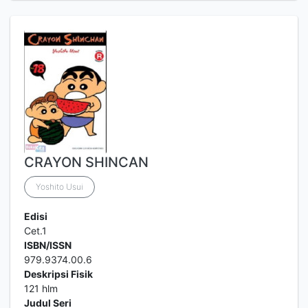
CRAYON SHINCAN
Yoshito Usui
Edisi
Cet.1
ISBN/ISSN
979.9374.00.6
Deskripsi Fisik
121 hlm
Judul Seri