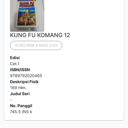
KUNG FU KOMANG 12
IN SEO PARK & SANG CHOI
Edisi
Cet.1
ISBN/ISSN
9789792020465
Deskripsi Fisik
169 Hlm.
Judul Seri
-
No. Panggil
745.5 INS k