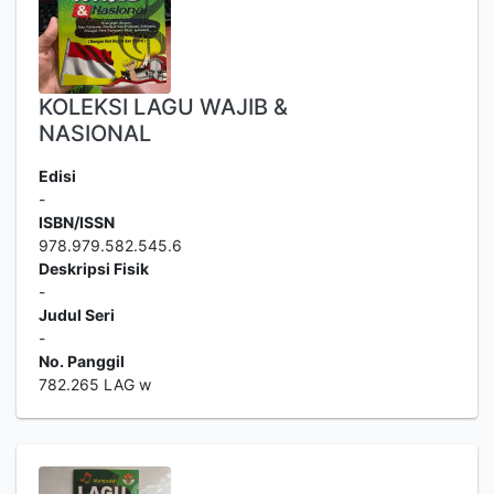
KOLEKSI LAGU WAJIB &
NASIONAL
Edisi
-
ISBN/ISSN
978.979.582.545.6
Deskripsi Fisik
-
Judul Seri
-
No. Panggil
782.265 LAG w