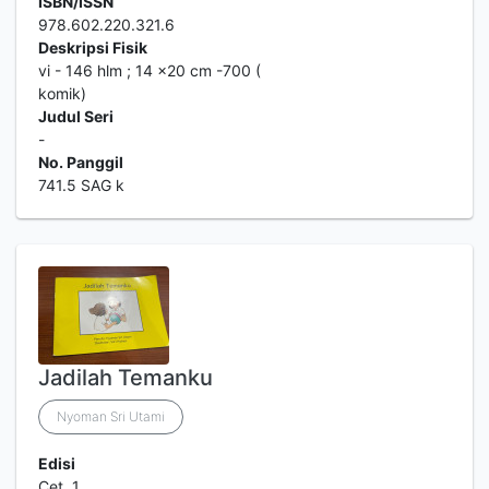
ISBN/ISSN
978.602.220.321.6
Deskripsi Fisik
vi - 146 hlm ; 14 x20 cm -700 (
komik)
Judul Seri
-
No. Panggil
741.5 SAG k
Jadilah Temanku
Nyoman Sri Utami
Edisi
Cet. 1