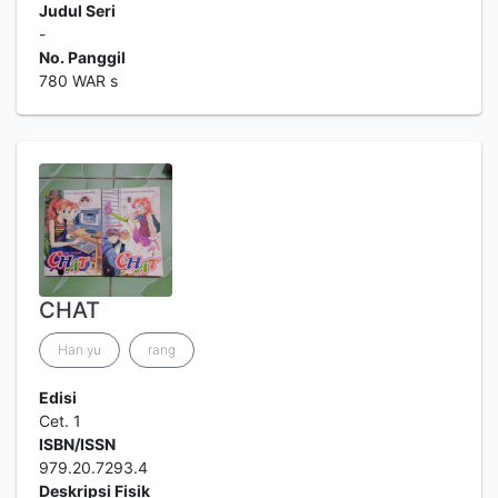
Judul Seri
-
No. Panggil
780 WAR s
CHAT
Han yu
rang
Edisi
Cet. 1
ISBN/ISSN
979.20.7293.4
Deskripsi Fisik