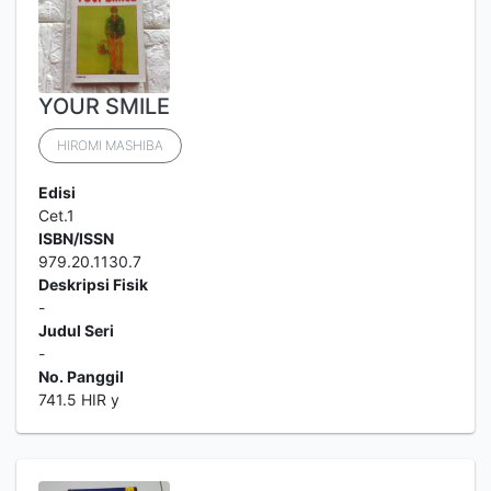
YOUR SMILE
HIROMI MASHIBA
Edisi
Cet.1
ISBN/ISSN
979.20.1130.7
Deskripsi Fisik
-
Judul Seri
-
No. Panggil
741.5 HIR y