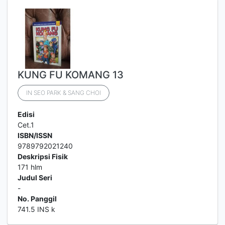
KUNG FU KOMANG 13
IN SEO PARK & SANG CHOI
Edisi
Cet.1
ISBN/ISSN
9789792021240
Deskripsi Fisik
171 hlm
Judul Seri
-
No. Panggil
741.5 INS k