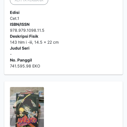
ADITYA PERMANA
Edisi
Cet.1
ISBN/ISSN
978.979.1098.11.5
Deskripsi Fisik
143 hlm i -iii, 14.5 x 22 cm
Judul Seri
-
No. Panggil
741.595.98 EKO