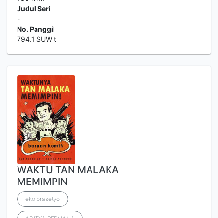
Judul Seri
-
No. Panggil
794.1 SUW t
WAKTU TAN MALAKA
MEMIMPIN
eko prasetyo