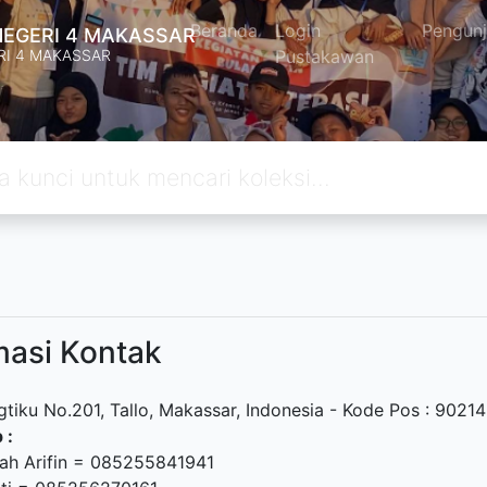
Beranda
Login
Pengun
NEGERI 4 MAKASSAR
RI 4 MAKASSAR
Pustakawan
masi Kontak
gtiku No.201, Tallo, Makassar, Indonesia - Kode Pos : 90214
 :
yah Arifin = 085255841941