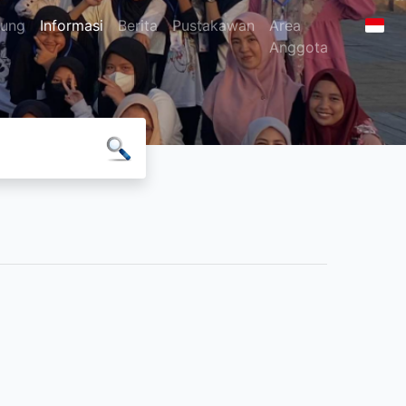
jung
Informasi
Berita
Pustakawan
Area
Anggota