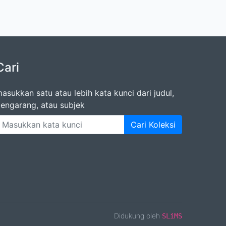
Cari
asukkan satu atau lebih kata kunci dari judul,
engarang, atau subjek
Cari Koleksi
Didukung oleh
SLiMS