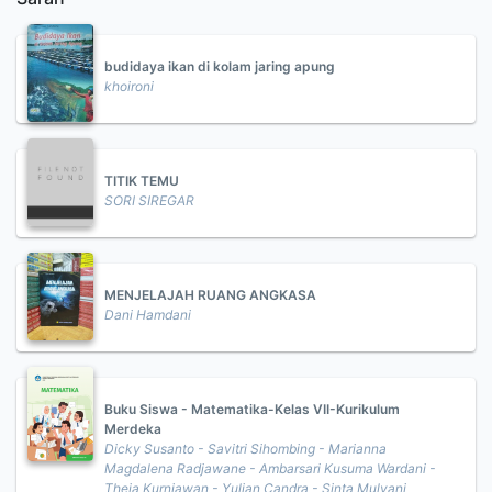
budidaya ikan di kolam jaring apung
khoironi
TITIK TEMU
SORI SIREGAR
MENJELAJAH RUANG ANGKASA
Dani Hamdani
Buku Siswa - Matematika-Kelas VII-Kurikulum
Merdeka
Dicky Susanto - Savitri Sihombing - Marianna
Magdalena Radjawane - Ambarsari Kusuma Wardani -
Theja Kurniawan - Yulian Candra - Sinta Mulyani